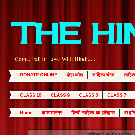
THE H
Come, Fall in Love With Hindi.....
DONATE ONLINE
दोहा कोश
साहित्य संगम
साहित
CLASS 10
CLASS 9
CLASS 8
CLASS 7
Home
काव्यशास्त्र
हिन्दी साहित्य का इतिहास
आधुनि
साहित्यकार का जीवन परिचय
ले