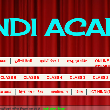
INDI AC
्यकार
यूजीसी हिन्दी
यूजीसी पेपर-1
श्रद्धा एवं भक्ति
ONLINE
STUDEN
CLASS 6
CLASS 5
CLASS 4
CLASS 3
CLASS 2
क काव्य
हिन्दी गद्य साहित्य
भाषाविज्ञान
विमर्श
ICT-HINDI(1
बलों वाले संदेश दिखाए जा रहे हैं.
सभी संदेश दिखाएं