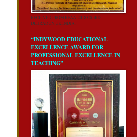
RECEIVED FROM REAA-2018 CSERD,
DEHRADUN,UK,INDIA.
“INDYWOOD EDUCATIONAL
EXCELLENCE AWARD FOR
PROFESSIONAL EXCELLENCE IN
TEACHING”