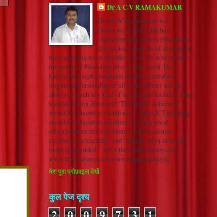
Dr A C V RAMAKUMAR
Dr A.C.V. Ramakumar is a
Doctorate in Hindi. He has
channelized his selfless efforts into
developing hundreds of students on
the University level. His Mission in life is to spread
the power of Education all over the world. He is
known for his philosophical depth in Literature,
original understanding of all great authors and an
ability to reach any kind of student and facilitate inner
transformation. Received “The Indian Achievers’
award for education excellence”, “ Best ICT teaching
award for education excellence”, “Indywood
educational excellence award for professional
excellence in teaching” and "adarsh vidya saraswati
rashtriya puraskar". www.thehindiacademy.com
www.nrkacademy.com www.sonuacademy.in
मेरा पूरा प्रोफ़ाइल देखें
कुल पेज दृश्य
2
0
0
9
7
3
1