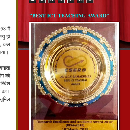
"BEST ICT TEACHING AWARD"
58 में
्यु हो
क, कल
 गया।
बनाता
भंग को
परिवेश
़ी का।
धूमिल