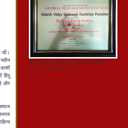
ुई थी।
ा नवीन
RECEIVED FROM GLOBAL MANAGEMENT
े काशी
COUNCIL @ AHMEDABAD
 हिंदू
रहे और
र समाज
 उभरता
ाहित्य