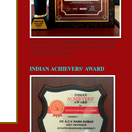
TELANGANA GOVERNMENT AND INDYWOOD
FILM CARNIVAL-2018 @ HITEX CONVENTION
CENTER, HYDERABAD
INDIAN ACHIEVERS' AWARD