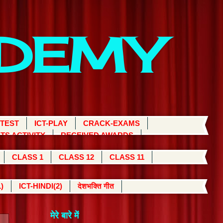
ADEMY
 TEST
ICT-PLAY
CRACK-EXAMS
TS ACTIVITY
RECEIVED AWARDS
CLASS 1
CLASS 12
CLASS 11
)
ICT-HINDI(2)
देशभक्ति गीत
मेरे बारे में