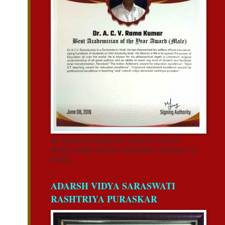
BY GISR FOUNDATION” JUNE 08, 2019 AT
HOTEL PARK ASCENT, SECTOR 62, NOIDA, U.P,
INDIA.
ADARSH VIDYA SARASWATI
RASHTRIYA PURASKAR