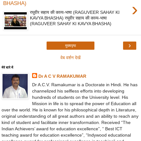
›
BHASHA)
रघुवीर सहाय की काव्य-भाषा (RAGUVEER SAHAY KI
KAVYA BHASHA) रघुवीर सहाय की काव्य-भाषा
(RAGUVEER SAHAY KI KAVYA BHASHA)
›
मुख्यपृष्ठ
वेब वर्शन देखें
मेरे बारे में
Dr A C V RAMAKUMAR
Dr A.C.V. Ramakumar is a Doctorate in Hindi. He has
channelized his selfless efforts into developing
hundreds of students on the University level. His
Mission in life is to spread the power of Education all
over the world. He is known for his philosophical depth in Literature,
original understanding of all great authors and an ability to reach any
kind of student and facilitate inner transformation. Received “The
Indian Achievers’ award for education excellence”, “ Best ICT
teaching award for education excellence”, “Indywood educational