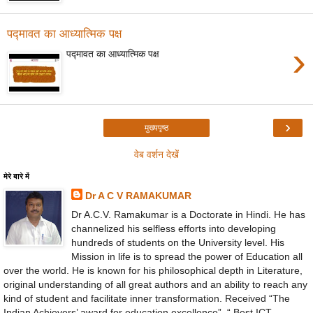
पद्मावत का आध्यात्मिक पक्ष
›
पद्मावत का आध्यात्मिक पक्ष
›
मुख्यपृष्ठ
वेब वर्शन देखें
मेरे बारे में
Dr A C V RAMAKUMAR
Dr A.C.V. Ramakumar is a Doctorate in Hindi. He has
channelized his selfless efforts into developing
hundreds of students on the University level. His
Mission in life is to spread the power of Education all
over the world. He is known for his philosophical depth in Literature,
original understanding of all great authors and an ability to reach any
kind of student and facilitate inner transformation. Received “The
Indian Achievers’ award for education excellence”, “ Best ICT