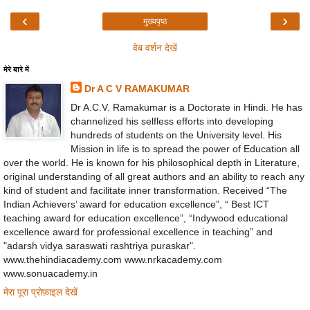
‹
›
मुख्यपृष्ठ
वेब वर्शन देखें
मेरे बारे में
Dr A C V RAMAKUMAR
Dr A.C.V. Ramakumar is a Doctorate in Hindi. He has
channelized his selfless efforts into developing
hundreds of students on the University level. His
Mission in life is to spread the power of Education all
over the world. He is known for his philosophical depth in Literature,
original understanding of all great authors and an ability to reach any
kind of student and facilitate inner transformation. Received “The
Indian Achievers’ award for education excellence”, “ Best ICT
teaching award for education excellence”, “Indywood educational
excellence award for professional excellence in teaching” and
"adarsh vidya saraswati rashtriya puraskar".
www.thehindiacademy.com www.nrkacademy.com
www.sonuacademy.in
मेरा पूरा प्रोफ़ाइल देखें