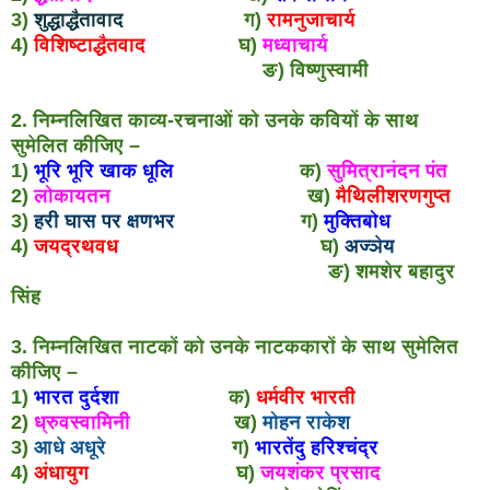
3)
शुद्धाद्धैतावाद
ग)
रामनुजाचार्य
4)
विशिष्टाद्धैतवाद
घ)
मध्वाचार्य
ङ) विष्णुस्वामी
2. निम्नलिखित काव्य-रचनाओं को उनके कवियों के साथ
सुमेलित कीजिए –
1)
भूरि भूरि खाक धूलि
क)
सुमित्रानंदन पंत
2)
लोकायतन
ख)
मैथिलीशरणगुप्त
3)
हरी घास पर क्षणभर
ग)
मुक्तिबोध
4)
जयद्रथवध
घ)
अज्ञेय
ङ) शमशेर बहादुर
सिंह
3. निम्नलिखित नाटकों को उनके नाटककारों के साथ सुमेलित
कीजिए –
1)
भारत दुर्दशा
क)
धर्मवीर भारती
2)
ध्रुवस्वामिनी
ख)
मोहन राकेश
3)
आधे अधूरे
ग)
भारतेंदु हरिश्चंद्र
4)
अंधायुग
घ)
जयशंकर प्रसाद