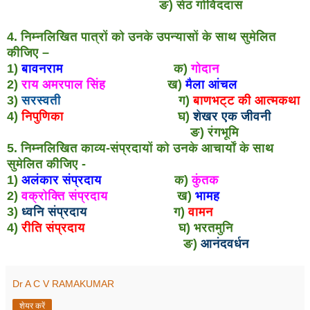
ङ) सेठ गोविंददास
4. निम्नलिखित पात्रों को उनके उपन्यासों के साथ सुमेलित
कीजिए –
1)
बावनराम
क)
गोदान
2)
राय अमरपाल सिंह
ख)
मैला आंचल
3)
सरस्वती
ग)
बाणभट्ट की आत्मकथा
4)
निपुणिका
घ)
शेखर एक जीवनी
ङ) रंगभूमि
5. निम्नलिखित काव्य-संप्रदायों को उनके आचार्यों के साथ
सुमेलित कीजिए -
1)
अलंकार संप्रदाय
क)
कुंतक
2)
वक्रोक्ति संप्रदाय
ख)
भामह
3)
ध्वनि संप्रदाय
ग)
वामन
4)
रीति संप्रदाय
घ) भरतमुनि
ङ)
आनंदवर्धन
Dr A C V RAMAKUMAR
शेयर करें