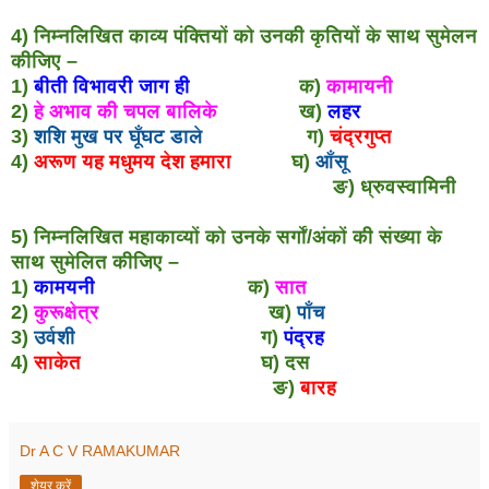
4) निम्नलिखित काव्य पंक्तियों को उनकी कृतियों के साथ सुमेलन
कीजिए –
1)
बीती विभावरी जाग ही
क)
कामायनी
2)
हे अभाव की चपल बालिके
ख)
लहर
3)
शशि मुख पर घूँघट डाले
ग)
चंद्रगुप्त
4)
अरूण यह मधुमय देश हमारा
घ)
आँसू
ङ) ध्रुवस्वामिनी
5) निम्नलिखित महाकाव्यों को उनके सर्गों/अंकों की संख्या के
साथ सुमेलित कीजिए –
1)
कामयनी
क)
सात
2)
कुरूक्षेत्र
ख)
पाँच
3)
उर्वशी
ग)
पंद्रह
4)
साकेत
घ) दस
ङ)
बारह
Dr A C V RAMAKUMAR
शेयर करें