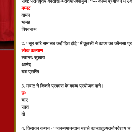
सद्य: परनिर्वृतये कांतासम्मिततयोपदेशयुजे।“--- काव्य प्रयोजन में उ
मम्मट
वामन
भामह
विश्वनाथ
2. “सुर सरि सम सब कहँ हित होई” में तुलसी ने काव्य का कौनसा प्र
लोक कल्याण
स्वान्तः सुखाय
आनंद
यश प्राप्ति
3. मम्मट ने कितने प्रकास के काव्य प्रयोजन माने।
छः
चार
सात
दो
4. किसका कथन - “‘काव्यमानन्दाय यशसे कान्तातुल्यतयोपदेशाय च