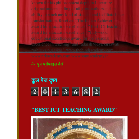
known for his philosophical depth in Literature,
original understanding of all great authors and an
ability to reach any kind of student and facilitate inner
transformation. Received “The Indian Achievers’
award for education excellence”, “ Best ICT teaching
award for education excellence”, “Indywood
educational excellence award for professional
excellence in teaching” and "adarsh vidya saraswati
rashtriya puraskar". www.thehindiacademy.com
www.nrkacademy.com www.sonuacademy.in
मेरा पूरा प्रोफ़ाइल देखें
कुल पेज दृश्य
2
0
1
3
6
8
2
"BEST ICT TEACHING AWARD"