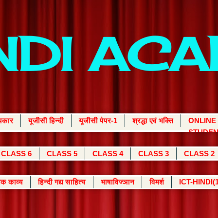
INDI AC
्यकार
यूजीसी हिन्दी
यूजीसी पेपर-1
श्रद्धा एवं भक्ति
ONLINE
STUDEN
CLASS 6
CLASS 5
CLASS 4
CLASS 3
CLASS 2
क काव्य
हिन्दी गद्य साहित्य
भाषाविज्ञान
विमर्श
ICT-HINDI(1