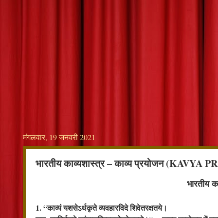
मंगलवार, 19 जनवरी 2021
भारतीय काव्यशास्त्र – काव्य प्रयोजन (KAVYA
भारतीय का
1. “काव्यं यशसेऽर्थकृते व्यवहारविदे शिवेतरक्षतये।