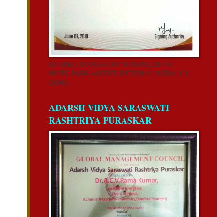
BY GISR FOUNDATION” JUNE 08, 2019 AT
HOTEL PARK ASCENT, SECTOR 62, NOIDA, U.P,
INDIA.
ADARSH VIDYA SARASWATI
RASHTRIYA PURASKAR