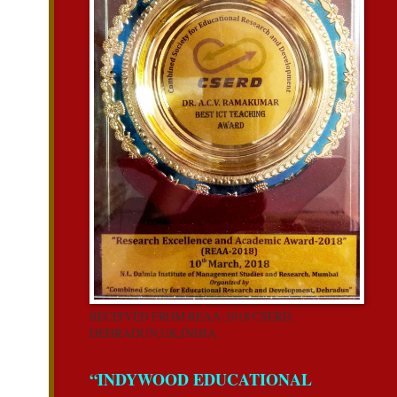
RECEIVED FROM REAA-2018 CSERD,
DEHRADUN,UK,INDIA.
“INDYWOOD EDUCATIONAL