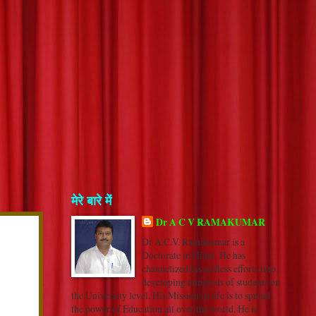
मेरे बारे में
Dr A C V RAMAKUMAR
Dr A.C.V. Ramakumar is a
Doctorate in Hindi. He has
channelized his selfless efforts into
developing hundreds of students on
the University level. His Mission in life is to spread
the power of Education all over the world. He is