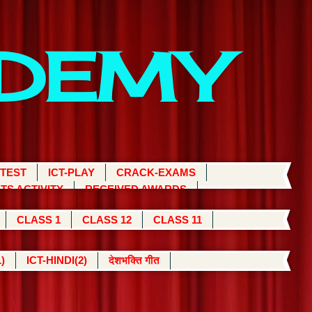
ADEMY
 TEST
ICT-PLAY
CRACK-EXAMS
TS ACTIVITY
RECEIVED AWARDS
CLASS 1
CLASS 12
CLASS 11
)
ICT-HINDI(2)
देशभक्ति गीत