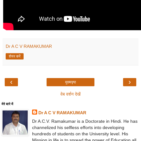
Dr A C V RAMAKUMAR
शेयर करें
‹
›
मुख्यपृष्ठ
वेब वर्शन देखें
मेरे बारे में
Dr A C V RAMAKUMAR
Dr A.C.V. Ramakumar is a Doctorate in Hindi. He has
channelized his selfless efforts into developing
hundreds of students on the University level. His
Mission in life is to spread the power of Education all