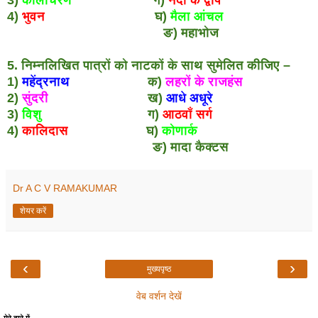
4)
भुवन
घ)
मैला आंचल
ङ) महाभोज
5. निम्नलिखित पात्रों को नाटकों के साथ सुमेलित कीजिए –
1)
महेंद्रनाथ
क)
लहरों के राजहंस
2)
सुंदरी
ख)
आधे अधूरे
3)
विशु
ग)
आठवाँ सर्ग
4)
कालिदास
घ)
कोणार्क
ङ) मादा कैक्टस
Dr A C V RAMAKUMAR
शेयर करें
‹
›
मुख्यपृष्ठ
वेब वर्शन देखें
मेरे बारे में