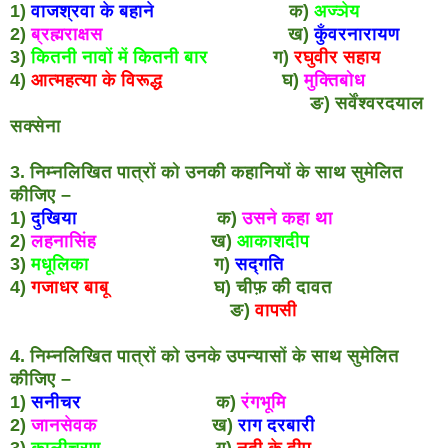
1)
वाजश्रवा के बहाने
क)
अज्ञेय
2)
ब्रह्मराक्षस
ख)
कुँवरनारायण
3)
कितनी नावों में कितनी बार
ग)
रघुवीर सहाय
4)
आत्महत्या के विरूद्ध
घ)
मुक्तिबोध
ङ) सर्वेंश्वरदयाल
सक्सेना
3. निम्नलिखित पात्रों को उनकी कहानियों के साथ सुमेलित
कीजिए –
1)
दुखिया
क)
उसने कहा था
2)
लहनासिंह
ख)
आकाशदीप
3)
मधूलिका
ग)
सद्गति
4)
गजाधर बाबू
घ) चीफ़ की दावत
ङ)
वापसी
4. निम्नलिखित पात्रों को उनके उपन्यासों के साथ सुमेलित
कीजिए –
1)
सनीचर
क)
रंगभूमि
2)
जानसेवक
ख)
राग दरबारी
3)
कालीचरण
ग)
नदी के द्वीप