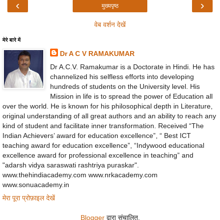
‹
›
मुख्यपृष्ठ
वेब वर्शन देखें
मेरे बारे में
Dr A C V RAMAKUMAR
Dr A.C.V. Ramakumar is a Doctorate in Hindi. He has
channelized his selfless efforts into developing
hundreds of students on the University level. His
Mission in life is to spread the power of Education all
over the world. He is known for his philosophical depth in Literature,
original understanding of all great authors and an ability to reach any
kind of student and facilitate inner transformation. Received “The
Indian Achievers’ award for education excellence”, “ Best ICT
teaching award for education excellence”, “Indywood educational
excellence award for professional excellence in teaching” and
"adarsh vidya saraswati rashtriya puraskar".
www.thehindiacademy.com www.nrkacademy.com
www.sonuacademy.in
मेरा पूरा प्रोफ़ाइल देखें
Blogger
द्वारा संचालित.