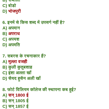
C) बोडो
D)
भोजपुरी
6. इनमें से किस शब्द में उपसर्ग नहीं है?
A) अपमान
B)
अपराध
C) अपयश
D) अपमति
7. सबरस के रचनाकार हैं?
A)
मुल्ला वजही
B) कुली कुतुबशाह
C) इंशा अल्ला खाँ
D) सैयद हुसैन अली खाँ
8. फोर्ट विलियम कॉलेज की स्थापना कब हुई?
A)
सन् 1800 ई
B) सन् 1805 ई
C) सन् 1857 ई