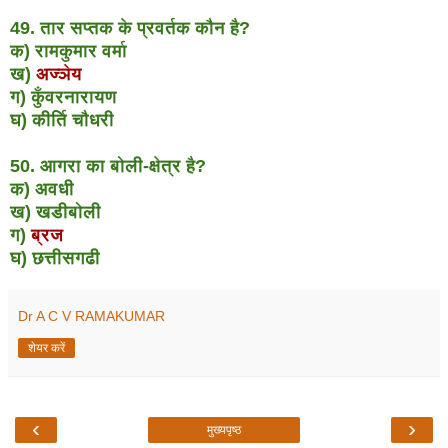
49. तार सप्तक के प्रवर्तक कौन है?
क) रामकुमार वर्मा
ख)
अज्ञेय
ग) कुँवरनारायण
घ) कीर्ति चौधरी
50. आगरा का बोली-क्षेत्र है?
क) अवधी
ख) खडीबोली
ग)
ब्रज
घ) छत्तीसगढी
Dr A C V RAMAKUMAR
शेयर करें
‹
›
मुख्यपृष्ठ