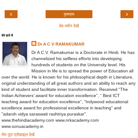
‹
›
मुख्यपृष्ठ
वेब वर्शन देखें
मेरे बारे में
Dr A C V RAMAKUMAR
Dr A.C.V. Ramakumar is a Doctorate in Hindi. He has
channelized his selfless efforts into developing
hundreds of students on the University level. His
Mission in life is to spread the power of Education all
over the world. He is known for his philosophical depth in Literature,
original understanding of all great authors and an ability to reach any
kind of student and facilitate inner transformation. Received “The
Indian Achievers’ award for education excellence”, “ Best ICT
teaching award for education excellence”, “Indywood educational
excellence award for professional excellence in teaching” and
"adarsh vidya saraswati rashtriya puraskar".
www.thehindiacademy.com www.nrkacademy.com
www.sonuacademy.in
मेरा पूरा प्रोफ़ाइल देखें