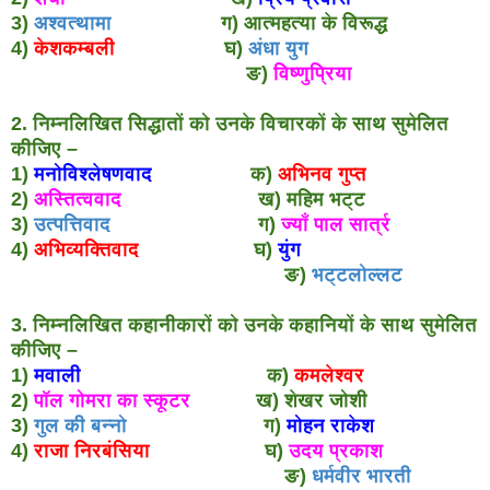
3)
अश्वत्थामा
ग) आत्महत्या के विरूद्ध
4)
केशकम्बली
घ)
अंधा युग
ङ)
विष्णुप्रिया
2. निम्नलिखित सिद्धातों को उनके विचारकों के साथ सुमेलित
कीजिए –
1)
मनोविश्लेषणवाद
क)
अभिनव गुप्त
2)
अस्तित्ववाद
ख) महिम भट्ट
3)
उत्पत्तिवाद
ग)
ज्याँ पाल सार्त्र
4)
अभिव्यक्तिवाद
घ)
युंग
ङ)
भट्टलोल्लट
3. निम्नलिखित कहानीकारों को उनके कहानियों के साथ सुमेलित
कीजिए –
1)
मवाली
क)
कमलेश्वर
2)
पॉल गोमरा का स्कूटर
ख) शेखर जोशी
3)
गुल की बन्नो
ग)
मोहन राकेश
4)
राजा निरबंसिया
घ)
उदय प्रकाश
ङ)
धर्मवीर भारती