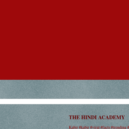
THE HINDI ACADEMY
Kabir #kabir #viral #facts #trending 