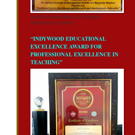
RECEIVED FROM REAA-2018 CSERD,
DEHRADUN,UK,INDIA.
“INDYWOOD EDUCATIONAL
EXCELLENCE AWARD FOR
PROFESSIONAL EXCELLENCE IN
TEACHING”