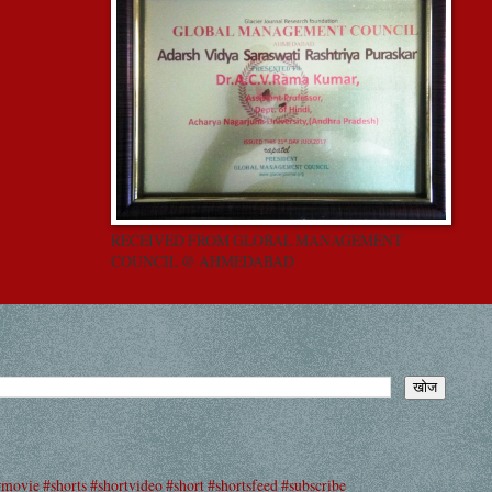
RECEIVED FROM GLOBAL MANAGEMENT
COUNCIL @ AHMEDABAD
#movie #shorts #shortvideo #short #shortsfeed #subscribe