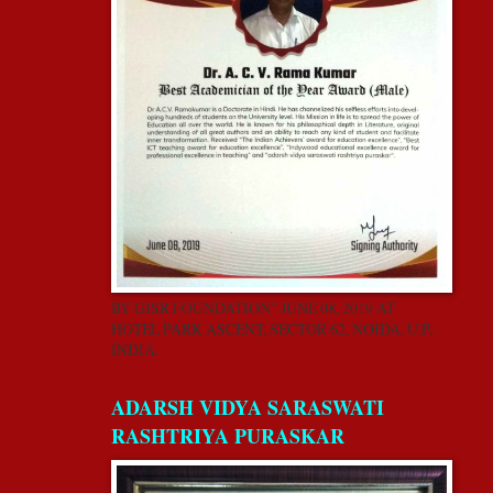
BY GISR FOUNDATION” JUNE 08, 2019 AT
HOTEL PARK ASCENT, SECTOR 62, NOIDA, U.P,
INDIA.
ADARSH VIDYA SARASWATI
RASHTRIYA PURASKAR