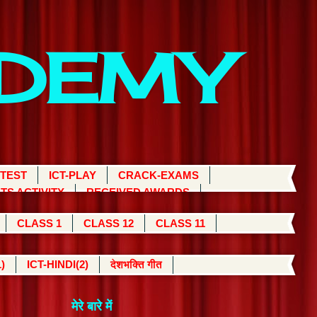
ADEMY
 TEST
ICT-PLAY
CRACK-EXAMS
TS ACTIVITY
RECEIVED AWARDS
CLASS 1
CLASS 12
CLASS 11
)
ICT-HINDI(2)
देशभक्ति गीत
मेरे बारे में