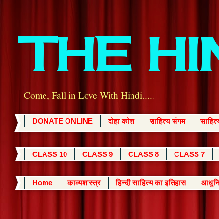
THE H
Come, Fall in Love With Hindi.....
DONATE ONLINE
दोहा कोश
साहित्य संगम
साहित
CLASS 10
CLASS 9
CLASS 8
CLASS 7
Home
काव्यशास्त्र
हिन्दी साहित्य का इतिहास
आधुनि