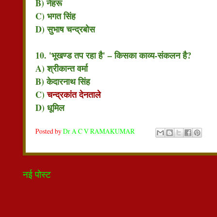
B) नेहरू
C) भगत सिंह
D) सुभाष चन्द्रबोस
10. 'भूखण्ड तप रहा है' – किसका काव्य-संकलन है?
A) श्रीकान्त वर्मा
B) केदारनाथ सिंह
C)
चन्द्रकांत देनताले
D) धूमिल
Posted by
Dr A C V RAMAKUMAR
नई पोस्ट