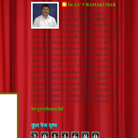
Dr A C V RAMAKUMAR
Dr A.C.V. Ramakumar is a
Doctorate in Hindi. He has
channelized his selfless efforts into
developing hundreds of students on
the University level. His Mission in life is to spread
the power of Education all over the world. He is
known for his philosophical depth in Literature,
original understanding of all great authors and an
ability to reach any kind of student and facilitate inner
transformation. Received “The Indian Achievers’
award for education excellence”, “ Best ICT teaching
award for education excellence”, “Indywood
educational excellence award for professional
excellence in teaching” and "adarsh vidya saraswati
rashtriya puraskar". www.thehindiacademy.com
www.nrkacademy.com www.sonuacademy.in
मेरा पूरा प्रोफ़ाइल देखें
कुल पेज दृश्य
2
0
1
1
6
8
0