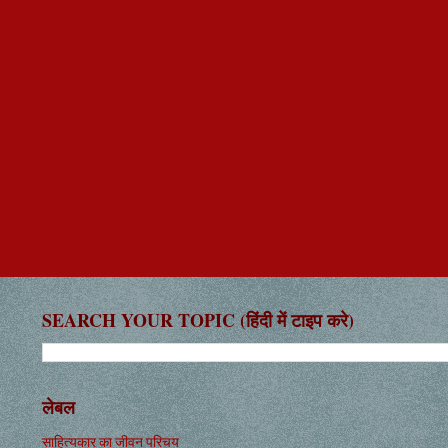
SEARCH YOUR TOPIC (हिंदी में टाइप करे)
लेबल
साहित्यकार का जीवन परिचय