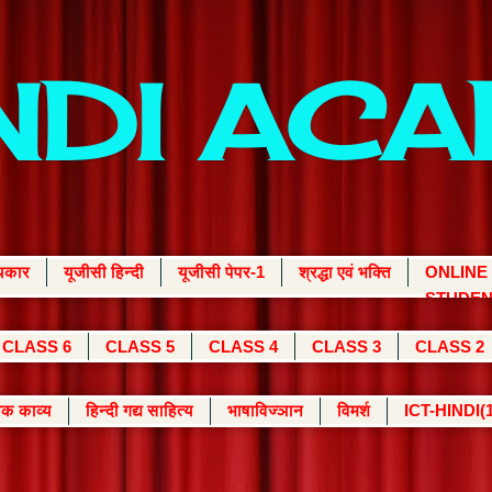
INDI AC
्यकार
यूजीसी हिन्दी
यूजीसी पेपर-1
श्रद्धा एवं भक्ति
ONLINE
STUDEN
CLASS 6
CLASS 5
CLASS 4
CLASS 3
CLASS 2
क काव्य
हिन्दी गद्य साहित्य
भाषाविज्ञान
विमर्श
ICT-HINDI(1