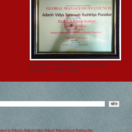
RECEIVED FROM GLOBAL MANAGEMENT
COUNCIL @ AHMEDABAD
#movie #shorts #shortvideo #short #shortsfeed #subscribe