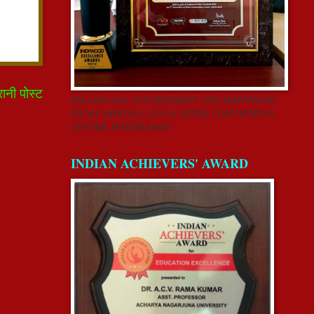
रानी पोस्ट
TELANGANA GOVERNMENT AND INDYWOOD
FILM CARNIVAL-2018 @ HITEX CONVENTION
CENTER, HYDERABAD
INDIAN ACHIEVERS' AWARD