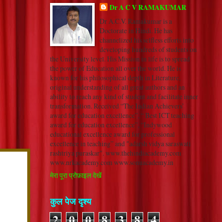
Dr A C V RAMAKUMAR
Dr A.C.V. Ramakumar is a
Doctorate in Hindi. He has
channelized his selfless efforts into
developing hundreds of students on
the University level. His Mission in life is to spread
the power of Education all over the world. He is
known for his philosophical depth in Literature,
original understanding of all great authors and an
ability to reach any kind of student and facilitate inner
transformation. Received “The Indian Achievers’
award for education excellence”, “ Best ICT teaching
award for education excellence”, “Indywood
educational excellence award for professional
excellence in teaching” and "adarsh vidya saraswati
rashtriya puraskar". www.thehindiacademy.com
www.nrkacademy.com www.sonuacademy.in
मेरा पूरा प्रोफ़ाइल देखें
कुल पेज दृश्य
2
0
0
8
3
8
4