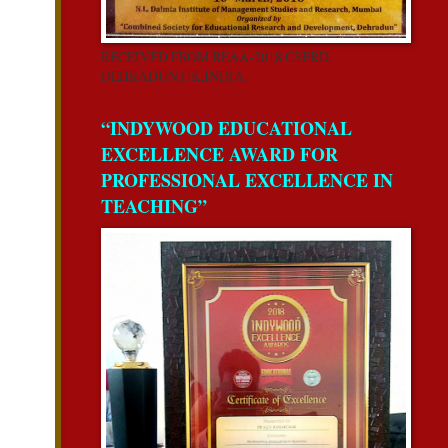
RECEIVED FROM REAA-2018 CSERD,
DEHRADUN,UK,INDIA.
“INDYWOOD EDUCATIONAL
EXCELLENCE AWARD FOR
PROFESSIONAL EXCELLENCE IN
TEACHING”