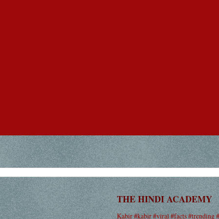
THE HINDI ACADEMY
Kabir #kabir #viral #facts #trending 