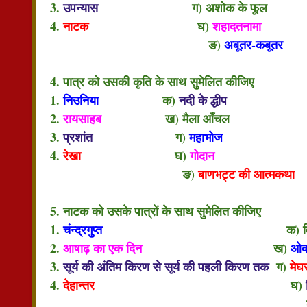
3.
उपन्यास
ग) अशोक के फूल
4.
नाटक
घ)
शहादतनामा
ङ)
अबूतर-कबूतर
4. पात्र को उसकी कृति के साथ सुमेलित कीजिए
1.
निउनिया
क)
नदी के द्धीप
2.
रायसाहब
ख) मैला आँचल
3.
प्रशांत
ग)
महाभोज
4.
रेखा
घ)
गोदान
ङ)
बाणभट्ट की आत्मकथा
5. नाटक को उसके पात्रों के साथ सुमेलित कीजिए
1.
चंन्द्रगुप्त
क) विलो
2.
आषाढ़ का एक दिन
ख)
ओक
3.
सूर्य की अंतिम किरण से सूर्य की पहली किरण तक
ग)
मेघ
4.
देहान्तर
घ)
ङ