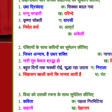
1.
उषा प्रियंवदा
क)
सिक्का बदल गया
2.
मन्नू भण्डारी
ख)
परिन्दे
3.
कृष्णा सोबती
ग)
वापसी
4.
निर्मल वर्मा
घ) आर्द्रा
ङ)
अकेली
2. पंक्तियों के साथ कवियों का सुमेलन कीजिए
1.
जिधर अन्याय, है उधर शक्ति
क)
नागार्
2.
नारी तुम केवल श्रद्धा हो
ख)
3.
बहुत दिनों तक चक्की रोई, चूल्हा रहा उदास
ग)
निराला
4.
सिंहासन खाली करो कि जनता आती है
घ) पंत
ङ
3. विधा को उसकी रचना के साथ सुमेलित कीजिए
1.
कविता
क)
पहला गिरमिटिया
2.
कहानी
ख)
देहान्तर