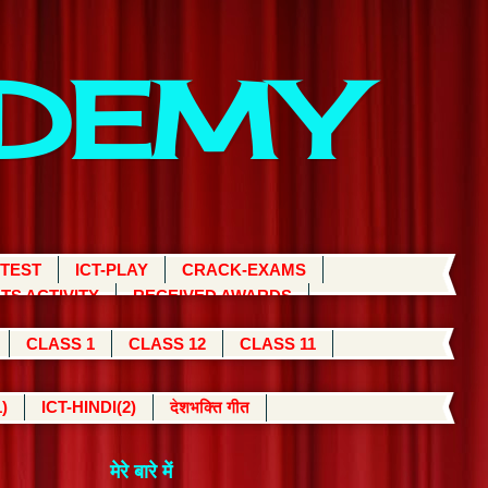
ADEMY
 TEST
ICT-PLAY
CRACK-EXAMS
TS ACTIVITY
RECEIVED AWARDS
CLASS 1
CLASS 12
CLASS 11
)
ICT-HINDI(2)
देशभक्ति गीत
मेरे बारे में