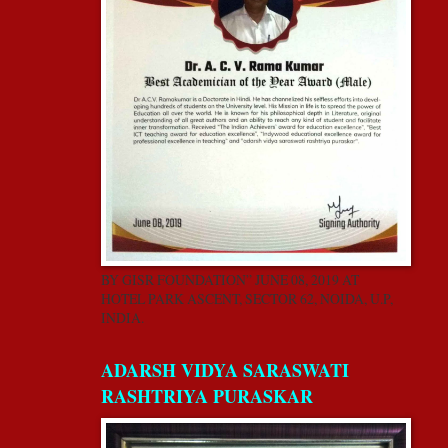
BY GISR FOUNDATION” JUNE 08, 2019 AT
HOTEL PARK ASCENT, SECTOR 62, NOIDA, U.P,
INDIA.
ADARSH VIDYA SARASWATI
RASHTRIYA PURASKAR