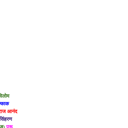
म
्काक
राज आनंद
सिंहरण
)
पुरू