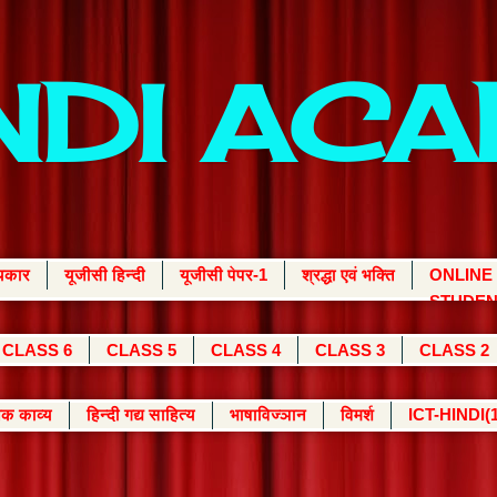
INDI AC
्यकार
यूजीसी हिन्दी
यूजीसी पेपर-1
श्रद्धा एवं भक्ति
ONLINE
STUDEN
CLASS 6
CLASS 5
CLASS 4
CLASS 3
CLASS 2
क काव्य
हिन्दी गद्य साहित्य
भाषाविज्ञान
विमर्श
ICT-HINDI(1