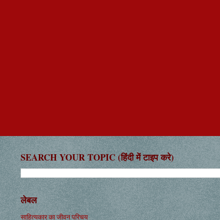
SEARCH YOUR TOPIC (हिंदी में टाइप करे)
लेबल
साहित्यकार का जीवन परिचय