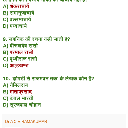
A)
शंकराचार्य
B) रामानुजाचार्य
C) वल्लभाचार्य
D) मध्वाचार्य
9. जगनिक की रचना कही जाती है?
A) बीसलदेव रासो
B)
परमाल रासो
C) पृथ्वीराज रासो
D)
आल्हखण्ड
10. 'झोपडी से राजभवन तक' के लेखक कौन है?
A) नैमिलराय
B)
माताप्रसाद
C) कंवल भारती
D) सूरजपाल चौहान
Dr A C V RAMAKUMAR