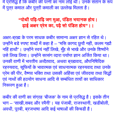
में प्रसिद्ध है कि कबीर की पत्नी का नाम लोई थी। उनके संतान के रूप
में पुत्र कमाल और पुत्री कमाली का उल्लेख मिलता है।
“पोथी पढ़ि-पढ़ि जग मुआ, पंडित भयानक होय।
ढ़ाई अक्षर प्रेम का, पढ़ै सो पंडित होय”।।
अक्षर-ब्रह्म के परम साधक कबीर सामान्य अक्षर ज्ञान से रहित थे।
उन्होंने बडे स्पष्ट शब्दों में कहा है – “मसि कागद छुयौ नही, कलम गह्यौ
नहिं हाथौ”। उन्होंने स्वयं नहीं लिखे, मुँह से भाखे और उनके शिष्योंने
उसे लिख लिया। उन्होंने सत्संग व्दारा पर्याप्त ज्ञान अर्जित किया था।
उनकी वाणी में भारतीय अव्दैतवाद, अथवा ब्रह्मवाद, औपनिषिदिक
रहस्यवाद, सूफियों के भावात्मक एवं साधनात्मक रहस्यवाद तथा उनके
प्रेम की पीर, वैष्णव भक्ति तथा उसकी अहिंसा एवं जीवदया तथा सिद्धों
एवं नाथों की हठयोग साधना आदि से सम्बंधित तत्वों का साधिकार
निरूपण हुआ है।
कबीर की वाणी का संग्रह ‘बीजक’ के नाम से प्रसिद्ध है। इसके तीन
भाग – ‘साखी,सबद और रमैनी’। यह पंजाबी, राजस्थानी, खडीबोली,
अवधी, पूरबी, ब्रजभाषा आदि कई भाषाओं की किचडी है।